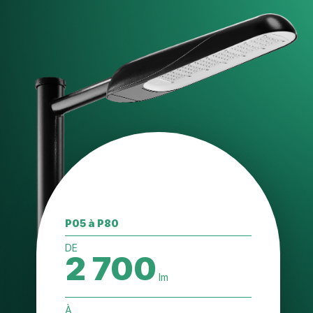
P05 à P80
DE
2 700
lm
À