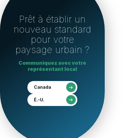
Prêt à établir un
nouveau standard
pour votre
paysage urbain ?
Communiquez avec votre
représentant local
Canada
É.-U.